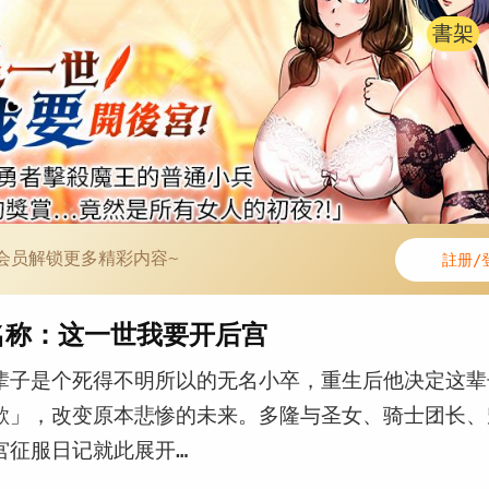
書架
会员解锁更多精彩内容~
註册/
名称：这一世我要开后宫
辈子是个死得不明所以的无名小卒，重生后他决定这辈
欲」，改变原本悲惨的未来。多隆与圣女、骑士团长、
宫征服日记就此展开…