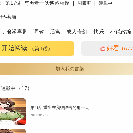
第17话 与勇者一伙狭路相逢
：
|
周四更 |
連載中
子&惹喵
荐：
浪漫喜剧
调教
后宫
成人奇幻
快乐
小说改编
开始阅读
好看
(第1话)
(677
+ 加入我の書架
連載中 (17)
第1话 重生在我被陷害的那一天
2026/05/27