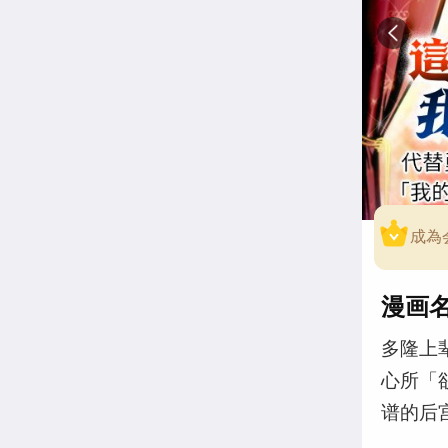
成為
漫画
多隆上
心所「
谱的后